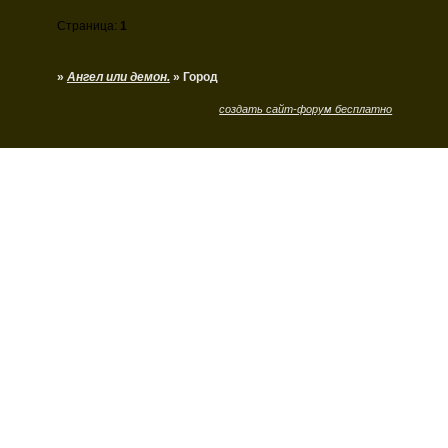
Страница:
1
»
Ангел или демон.
»
Город
создать сайт-форум бесплатно