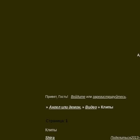
А
Привет, Гость!
Войдите
или
зарегистрируйтесь
.
»
Ангел или демон.
»
Видео
»
Клипы
Страница:
1
Клипы
Shira
Поделиться
2013-